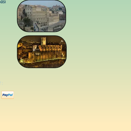
asi
T: