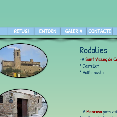
I
REFUGI
ENTORN
GALERIA
CONTACTE
Rodalies
-A
Sant Vicenç de Ca
* Castellet
* Vallhonesta
- A
Manresa
pots vis