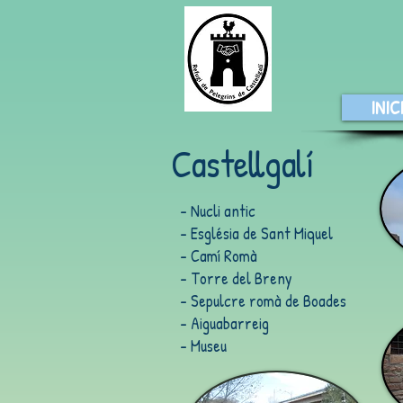
INIC
Castellgalí
- Nucli antic
- Església de Sant Miquel
- Camí Romà
- Torre del Breny
- Sepulcre romà de Boades
- Aiguabarreig
- Museu