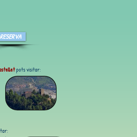
RESERVA
stellet
pots visitar:
itar: