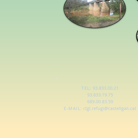
TEL:
93.833.00.21
93.833.19.75
689.00.83.59
E-MAIL:
ctgl.refugi@castellgali.cat